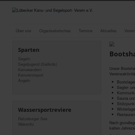
Über uns
Organisatorisches
Termine
Aktuelles
Verei
Sparten
Bootsh
Segeln
Segeljugend (Sailkids)
Unser Bootshau
Kanuwandern
Vereinsaktivitä
Kanurennsport
Angeln
Bootslage
Segler- u
Kommunkat
Sauna und
Stützpunk
Winterlag
Wassersportreviere
Restaurant
Ratzeburger See
Nach grundleg
Wakenitz
kalten Jahreze