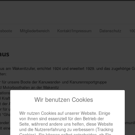
nsboote
Mitgliederbereich
Kontakt/Impressum
Datenschutz
10
aus
s am Wakenitzufer, errichtet 1924 und erweitert 1929. und das zugehörige Gel
ten:
r für unsere Boote der Kanuwander- und Kanurennsportgruppe
nd Motorboothafen an der Wakenitz
ions- und Schulungszentrum (Vereinsmesse) und Geschäftsstelle
Wir benutzen Cookies
 Kraftsportraum
t der Angelgruppe
er für unsere Boote vom Ratzeburger See
Wir nutzen Cookies auf unserer Website. Einige
 "Ghandi" (verpachtet)
von ihnen sind essenziell für den Betrieb der
ender Sanierung und Erweiterung im Jahre 2013/14 bietet das neue Kommunik
Seite, während andere uns helfen, diese Website
it einen gemütlichen Rahmen für Vereinsaktivitäten.
und die Nutzererfahrung zu verbessern (Tracking
Cookies). Sie können selbst entscheiden, ob Sie