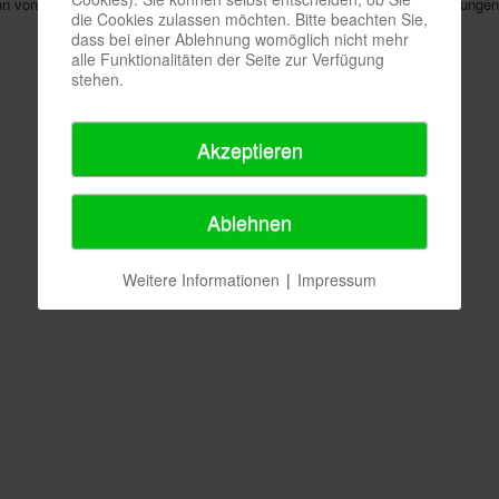
 von Vereinsmitgliedern, für eine geringe Gebühr, für eigene Veranstaltunge
die Cookies zulassen möchten. Bitte beachten Sie,
dass bei einer Ablehnung womöglich nicht mehr
alle Funktionalitäten der Seite zur Verfügung
stehen.
Akzeptieren
Ablehnen
Weitere Informationen
|
Impressum