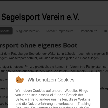
nsboote
Mitgliederbereich
Kontakt/Impressum
Datenschutz
10
sport ohne eigenes Boot
auf dem Ratzeburger See oder der Wakenitz in Lübeck – auch ohne eigenes B
er gern Wassersport betreibt, will sich deswegen gleich ein Boot zulegen.
steiger ist dieses Prinzip praktisch, sie können im Verein ihre Fähigkeiten sch
für das Segeln auf dem Ratzeburger See ist ein Segelschein (SBF-Binnen oder
Wir benutzen Cookies
rse werden im Winterhalbjahr angeboten.
hnen im Rahmen einer Mitgliedschaft gegen einen geringen Jahresbeitrag
Wir nutzen Cookies auf unserer Website. Einige
von ihnen sind essenziell für den Betrieb der
in unseren Verein!
Seite, während andere uns helfen, diese Website
und die Nutzererfahrung zu verbessern (Tracking
 bald beim LKV-Lübeck?
Cookies). Sie können selbst entscheiden, ob Sie