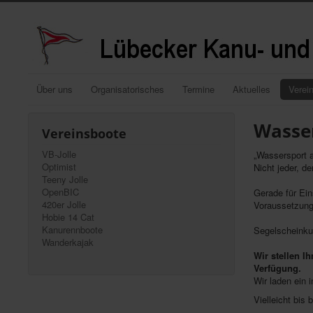
Über uns
Organisatorisches
Termine
Aktuelles
Verei
Wasser
Vereinsboote
VB-Jolle
„Wassersport 
Optimist
Nicht jeder, d
Teeny Jolle
OpenBIC
Gerade für Ein
420er Jolle
Voraussetzung 
Hobie 14 Cat
Kanurennboote
Segelscheinku
Wanderkajak
Wir stellen I
Verfügung.
Wir laden ein 
Vielleicht bis