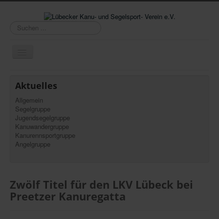
Suchen
...
Navigation
an/aus
Über uns
Aktuelles
Organisatorisches
Allgemein
Segelgruppe
Termine
Jugendsegelgruppe
Aktuelles
Kanuwandergruppe
Kanurennsportgruppe
Vereinsboote
Angelgruppe
Mitgliederbereich
Kontakt/Impressum
Zwölf Titel für den LKV Lübeck bei
Datenschutz
Preetzer Kanuregatta
100 Jahre LKV