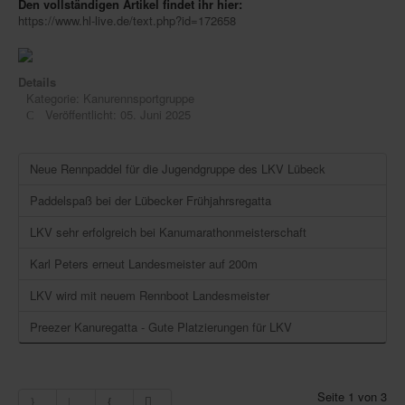
Den vollständigen Artikel findet ihr hier:
https://www.hl-live.de/text.php?id=172658
Details
Kategorie:
Kanurennsportgruppe
Veröffentlicht: 05. Juni 2025
Neue Rennpaddel für die Jugendgruppe des LKV Lübeck
Paddelspaß bei der Lübecker Frühjahrsregatta
LKV sehr erfolgreich bei Kanumarathonmeisterschaft
Karl Peters erneut Landesmeister auf 200m
LKV wird mit neuem Rennboot Landesmeister
Preezer Kanuregatta - Gute Platzierungen für LKV
Seite 1 von 3