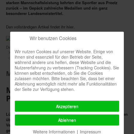
starken Mannschaftsleistung kehrten die Sportler aus Preetz
zurück – im Gepäck zahlreiche Medaillen und ein ganz
besonderer Landesmeistertitel.
Den vollständigen Artikel findet ihr
hier
.
Wir benutzen Cookies
Details
Wir nutzen Cookies auf unserer Website. Einige von
Kategorie:
Kanurennsportgruppe
ihnen sind essenziell für den Betrieb der Seite,
Veröffentlicht: 18. Juni 2025
während andere uns helfen, diese Website und die
Nutzererfahrung zu verbessern (Tracking Cookies). Sie
Medaillenregen für den LKV in Plön
können selbst entscheiden, ob Sie die Cookies
zulassen möchten. Bitte beachten Sie, dass bei einer
Ablehnung womöglich nicht mehr alle Funktionalitäten
Medaillenregen für den LKV in
der Seite zur Verfügung stehen.
Plön
Akzeptieren
Lübeck: Auf der 36. Plöner Regatta am 24. und 25. Mai 2025 traten
über 100 Athletinnen und Athleten von 20 unterschiedlichen
Ablehnen
Vereinen aus überwiegend Nord- und Ostdeutschland
gegeneinander an. Für das Team des Lübecker Kanu- und
Weitere Informationen
|
Impressum