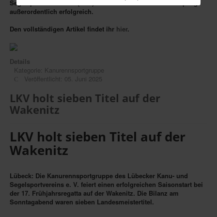
Segelsportverein e. V. (LKV) verliefen die beiden Wettkampftage
außerordentlich erfolgreich.
Den vollständigen Artikel findet ihr
hier
.
Details
Kategorie:
Kanurennsportgruppe
Veröffentlicht: 05. Juni 2025
LKV holt sieben Titel auf der
Wakenitz
LKV holt sieben Titel auf der
Wakenitz
Lübeck: Die Kanurennsportgruppe des Lübecker Kanu- und
Segelsportvereins e. V. feiert einen erfolgreichen Saisonstart bei
der 17. Frühjahrsregatta auf der Wakenitz. Die Bilanz am
Sonntagabend waren sieben Landesmeistertitel.