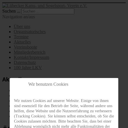
Suchen ...
Navigation an/aus
Über uns
Organisatorisches
Termine
Aktuelles
Vereinsboote
Mitgliederbereich
Kontakt/Impressum
Datenschutz
100 Jahre LKV
Aktuelles
Wir benutzen Cookies
Allgemein
Segelgruppe
Jugendsegelgruppe
Wir nutzen Cookies auf unserer Website. Einige von ihnen
Kanuwandergruppe
sind essenziell für den Betrieb der Seite, während andere uns
Kanurennsportgruppe
helfen, diese Website und die Nutzererfahrung zu verbessern
Angelgruppe
(Tracking Cookies). Sie können selbst entscheiden, ob Sie die
Cookies zulassen möchten. Bitte beachten Sie, dass bei einer
Ablehnung womöglich nicht mehr alle Funktionalitäten der